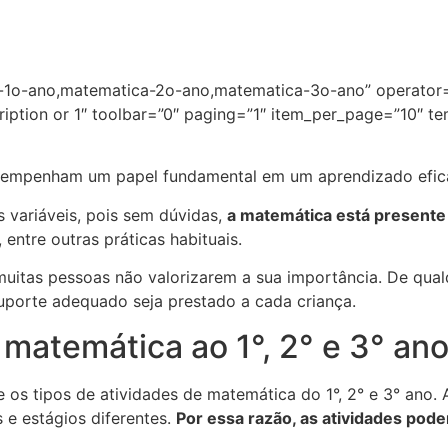
o-ano,matematica-2o-ano,matematica-3o-ano” operator=”I
ption or 1″ toolbar=”0″ paging=”1″ item_per_page=”10″ 
empenham um papel fundamental em um aprendizado efic
 variáveis, pois sem dúvidas,
a matemática está presente 
 entre outras práticas habituais.
muitas pessoas não valorizarem a sua importância. De qua
uporte adequado seja prestado a cada criança.
 matemática ao 1°, 2° e 3° an
e os tipos de atividades de matemática do 1°, 2° e 3° ano. 
 e estágios diferentes.
Por essa razão, as atividades pode