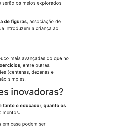
s serão os meios explorados
a de figuras
, associação de
ue introduzem a criança ao
ouco mais avançadas do que no
xercícios
, entre outras.
des (centenas, dezenas e
são simples.
des inovadoras?
e tanto o educador, quanto os
cimentos.
os em casa podem ser