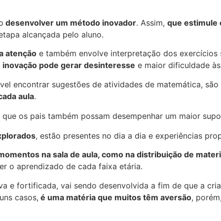
o
desenvolver um método inovador
. Assim,
que estimule 
etapa alcançada pelo aluno.
a atenção
e também envolve interpretação dos exercícios 
de inovação pode gerar desinteresse
e maior dificuldade às
sível encontrar sugestões de atividades de matemática, são
cada aula
.
m que os pais também possam desempenhar um maior supor
xplorados
, estão presentes no dia a dia e experiências pro
momentos na sala de aula, como na distribuição de materi
er o aprendizado de cada faixa etária.
a e fortificada, vai sendo desenvolvida a fim de que a cri
guns casos,
é uma matéria que muitos têm aversão
, porém