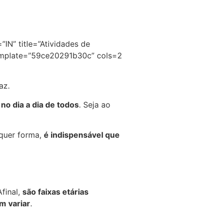
N” title=”Atividades de
template=”59ce20291b30c” cols=2
az.
no dia a dia de todos
. Seja ao
lquer forma,
é indispensável que
o
Afinal,
são faixas etárias
m variar
.