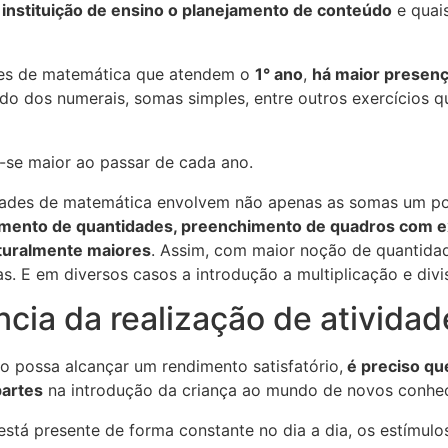
da instituição de ensino o planejamento de conteúdo
e quai
ades de matemática que atendem o
1° ano
,
há maior presenç
o dos numerais, somas simples, entre outros exercícios q
-se maior ao passar de cada ano.
idades de matemática envolvem não apenas as somas um p
mento de quantidades, preenchimento de quadros com e
aturalmente maiores
. Assim, com maior noção de quantida
s. E em diversos casos a introdução a multiplicação e divi
ncia da realização de ativida
o possa alcançar um rendimento satisfatório,
é preciso qu
partes
na introdução da criança ao mundo de novos conhe
stá presente de forma constante no dia a dia, os estímul