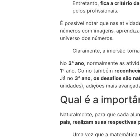
Entretanto,
fica a critério 
pelos profissionais.
É possível notar que nas ativid
números com imagens, aprendizad
universo dos números.
Claramente, a imersão torna
No
2° ano
, normalmente as ativ
1° ano. Como também
reconheci
Já no
3° ano
,
os desafios são n
unidades), adições mais avançada
Qual é a importâ
Naturalmente, para que cada alun
pais, realizam suas respectivas 
Uma vez que a matemática e