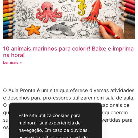
10 animais marinhos para colorir! Baixe e imprima
na hora!
Ler mais »
Sobre o site
O Aula Pronta é um site que oferece diversas atividades
e desenhos para professores utilizarem em sala de aula.
O nosso objetivo é fornecer recursos educacionais de
qualidade para ajudar os professores a enriquecerem
Este site utiliza cookies para
suas aulas e torná-las mais dinâmicas e divertidas para
melhorar sua experiência de
os alunos.
navegação. Em caso de dúvidas,
acesse a
política de privacidade
.