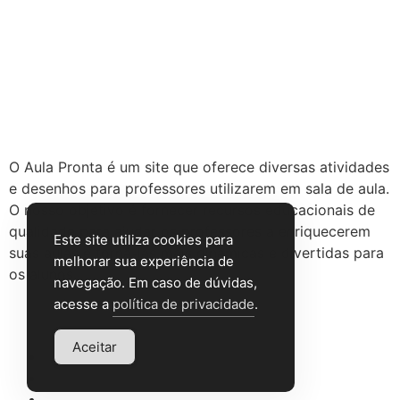
Sobre o site
O Aula Pronta é um site que oferece diversas atividades
e desenhos para professores utilizarem em sala de aula.
O nosso objetivo é fornecer recursos educacionais de
qualidade para ajudar os professores a enriquecerem
Este site utiliza cookies para
suas aulas e torná-las mais dinâmicas e divertidas para
melhorar sua experiência de
os alunos.
navegação. Em caso de dúvidas,
acesse a
política de privacidade
.
Institucional
Aceitar
Política de privacidade
Termos de Uso
Sobre nós