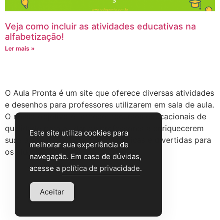
Veja como incluir as atividades educativas na
alfabetização!
Ler mais »
Sobre o site
O Aula Pronta é um site que oferece diversas atividades
e desenhos para professores utilizarem em sala de aula.
O nosso objetivo é fornecer recursos educacionais de
qualidade para ajudar os professores a enriquecerem
Este site utiliza cookies para
suas aulas e torná-las mais dinâmicas e divertidas para
melhorar sua experiência de
os alunos.
navegação. Em caso de dúvidas,
acesse a
política de privacidade
.
Institucional
Aceitar
Política de privacidade
Termos de Uso